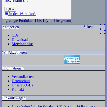
ausverkauft !…
0,00€
In den Warenkorb
angezeigte Produkte:
1
bis
1
(von
1
insgesamt)
«
Seiten:
Kategorien
(
1
»
CDs
Downloads
Merchandise
Wir Akzeptieren
Informationen
Versandkosten
Datenschutz
Unsere AGBs
Kontakt
Einkaufswagen
16 x
Crying Of The Whales - CD (z.Zt. nicht lieferbar)