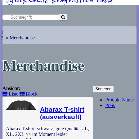
Merchandise
Merchandise
Ansicht:
Sortieren
Liste
Block
Produkt Name+
Preis
Abarax T-shirt
(ausverkauft)
Abarax T-shirt, schwarz, gute Qualität - L,
XL, 2XL >> im Moment leider