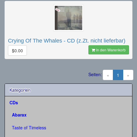
Crying Of The Whales - CD (z.Zt. nicht lieferbar)
In den Warenkorb
$0.00
Seiten:
(current)
«
1
»
Kategorien
CDs
Abarax
Taste of Timeless