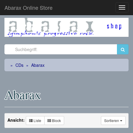
Abarax Online Store
Toggl
Navig
CDs
Abarax
Abarax
Ansicht:
Liste
Block
Sortieren